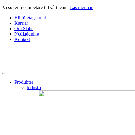
Hoppa
Vi söker medarbetare till vårt team.
Läs mer här
till
Bli företagskund
innehåll
Karriär
Om Stabe
Nedladdning
Kontakt
Produkter
Industri