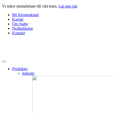
Hoppa
Vi söker medarbetare till vårt team.
Läs mer här
till
Bli företagskund
innehåll
Karriär
Om Stabe
Nedladdning
Kontakt
Produkter
Industri