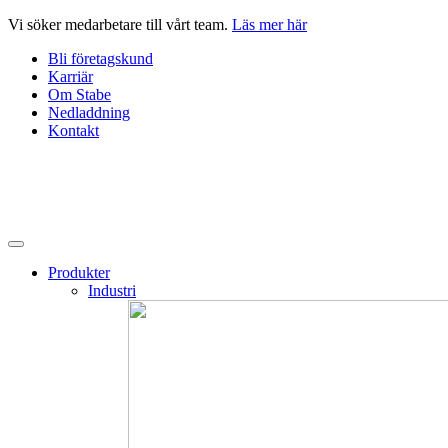
Hoppa
Vi söker medarbetare till vårt team.
Läs mer här
till
Bli företagskund
innehåll
Karriär
Om Stabe
Nedladdning
Kontakt
Produkter
Industri