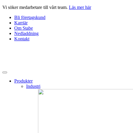
Hoppa
Vi söker medarbetare till vårt team.
Läs mer här
till
Bli företagskund
innehåll
Karriär
Om Stabe
Nedladdning
Kontakt
Produkter
Industri