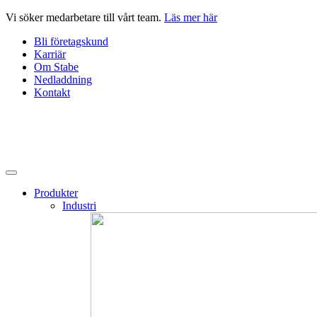
Hoppa
Vi söker medarbetare till vårt team.
Läs mer här
till
Bli företagskund
innehåll
Karriär
Om Stabe
Nedladdning
Kontakt
Produkter
Industri