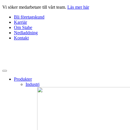
Hoppa
Vi söker medarbetare till vårt team.
Läs mer här
till
Bli företagskund
innehåll
Karriär
Om Stabe
Nedladdning
Kontakt
Produkter
Industri