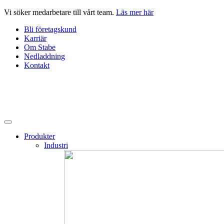
Hoppa
Vi söker medarbetare till vårt team.
Läs mer här
till
Bli företagskund
innehåll
Karriär
Om Stabe
Nedladdning
Kontakt
Produkter
Industri