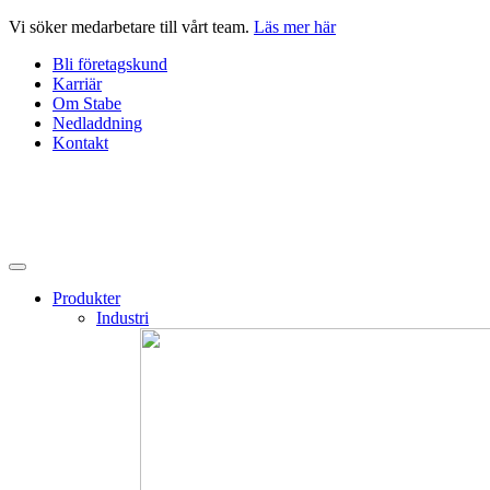
Hoppa
Vi söker medarbetare till vårt team.
Läs mer här
till
Bli företagskund
innehåll
Karriär
Om Stabe
Nedladdning
Kontakt
Produkter
Industri