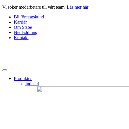
Hoppa
Vi söker medarbetare till vårt team.
Läs mer här
till
Bli företagskund
innehåll
Karriär
Om Stabe
Nedladdning
Kontakt
Produkter
Industri