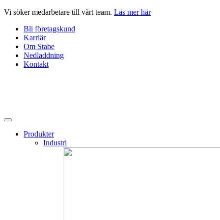
Hoppa
Vi söker medarbetare till vårt team.
Läs mer här
till
Bli företagskund
innehåll
Karriär
Om Stabe
Nedladdning
Kontakt
Produkter
Industri