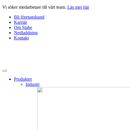
Hoppa
Vi söker medarbetare till vårt team.
Läs mer här
till
Bli företagskund
innehåll
Karriär
Om Stabe
Nedladdning
Kontakt
Produkter
Industri