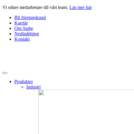
Hoppa
Vi söker medarbetare till vårt team.
Läs mer här
till
Bli företagskund
innehåll
Karriär
Om Stabe
Nedladdning
Kontakt
Produkter
Industri