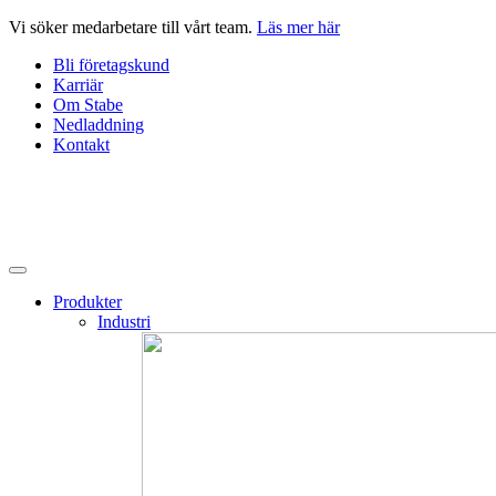
Hoppa
Vi söker medarbetare till vårt team.
Läs mer här
till
Bli företagskund
innehåll
Karriär
Om Stabe
Nedladdning
Kontakt
Produkter
Industri