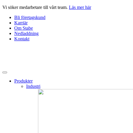
Hoppa
Vi söker medarbetare till vårt team.
Läs mer här
till
Bli företagskund
innehåll
Karriär
Om Stabe
Nedladdning
Kontakt
Produkter
Industri