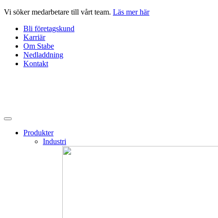
Hoppa
Vi söker medarbetare till vårt team.
Läs mer här
till
Bli företagskund
innehåll
Karriär
Om Stabe
Nedladdning
Kontakt
Produkter
Industri