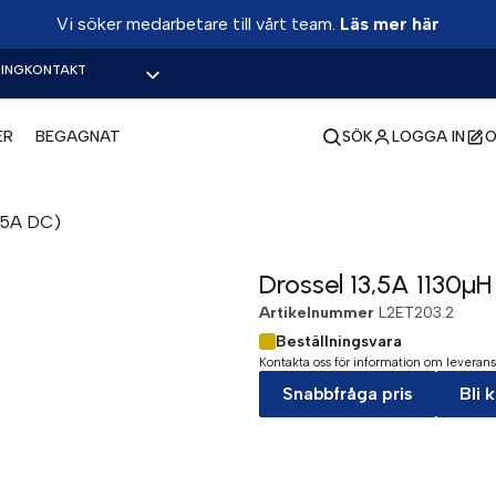
Vi söker medarbetare till vårt team.
Läs mer här
ING
KONTAKT
ER
BEGAGNAT
SÖK
LOGGA IN
O
(15A DC)
Drossel 13,5A 1130µ
Artikelnummer
L2ET203.2
Beställningsvara
Kontakta oss för information om leverans
Snabbfråga pris
Bli 