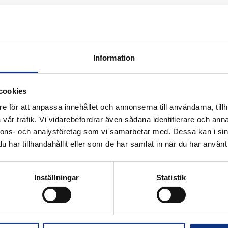
Information
k för industriautomation. Vi är stolta
cookies
r Hannifin och certifierad distributör
e för att anpassa innehållet och annonserna till användarna, tillh
vår trafik. Vi vidarebefordrar även sådana identifierare och anna
nnons- och analysföretag som vi samarbetar med. Dessa kan i sin
har tillhandahållit eller som de har samlat in när du har använt 
Alla priser visas i SEK. Stabe innehar
Inställningar
Statistik