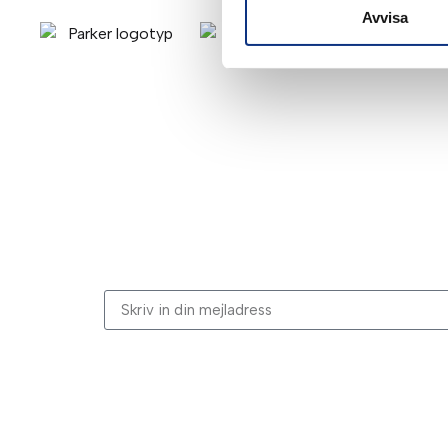
Avvisa
Stabes nyhetsbrev
Signa upp dig på vår nyhetsbrev.
Genom att klicka på “Signa upp” dig bekräftar du a