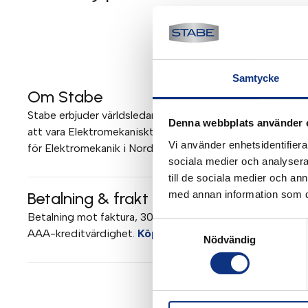
Samtycke
Om Stabe
Stabe erbjuder världsledande elektromekanik och pneumati
Denna webbplats använder 
att vara Elektromekaniskt Teknisk Center (EMTC) för Parke
Vi använder enhetsidentifierar
för Elektromekanik i Norden. Mer om Stabe
sociala medier och analysera 
till de sociala medier och a
med annan information som du 
Betalning & frakt
Betalning mot faktura, 30 dagar. Fraktkostnad tillkommer. 
Samtyckesval
AAA-kreditvärdighet.
Köpvillkor
.
Nödvändig