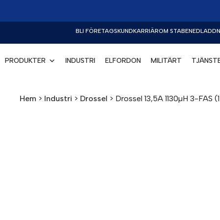
BLI FÖRETAGSKUND
KARRIÄR
OM STABE
NEDLADDN
PRODUKTER
INDUSTRI
ELFORDON
MILITÄRT
TJÄNST
Hem
>
Industri
>
Drossel
>
Drossel 13,5A 1130µH 3-FAS 