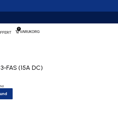
0
VARUKORG
FFERT
H 3-FAS (15A DC)
tid.
kund