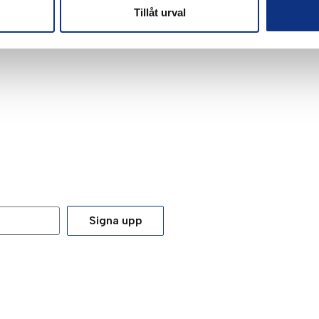
Tillåt urval
Signa upp
tt du godkänner våra
integritetspolicy