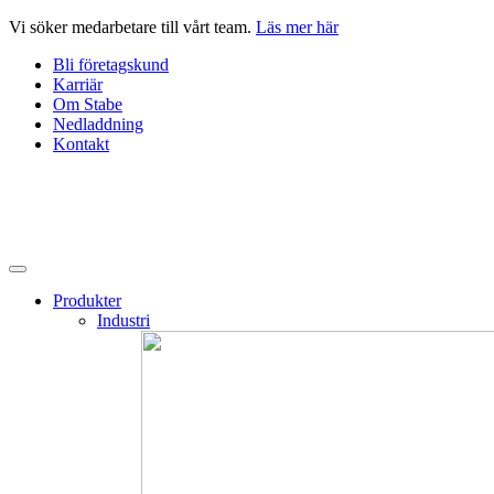
Hoppa
Vi söker medarbetare till vårt team.
Läs mer här
till
Bli företagskund
innehåll
Karriär
Om Stabe
Nedladdning
Kontakt
Produkter
Industri