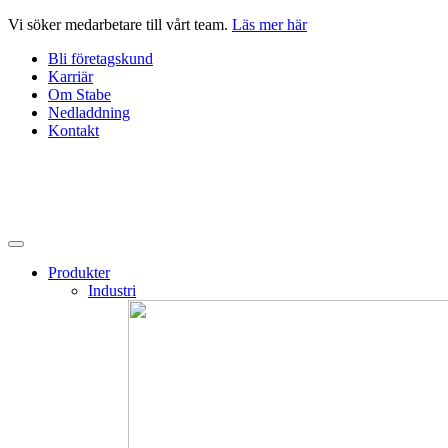
Hoppa
Vi söker medarbetare till vårt team.
Läs mer här
till
Bli företagskund
innehåll
Karriär
Om Stabe
Nedladdning
Kontakt
Produkter
Industri