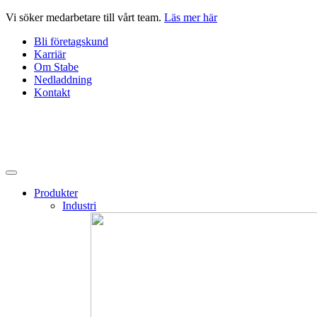
Hoppa
Vi söker medarbetare till vårt team.
Läs mer här
till
Bli företagskund
innehåll
Karriär
Om Stabe
Nedladdning
Kontakt
Produkter
Industri