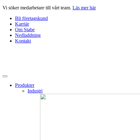
Hoppa
Vi söker medarbetare till vårt team.
Läs mer här
till
Bli företagskund
innehåll
Karriär
Om Stabe
Nedladdning
Kontakt
Produkter
Industri