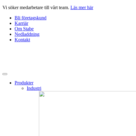
Hoppa
Vi söker medarbetare till vårt team.
Läs mer här
till
Bli företagskund
innehåll
Karriär
Om Stabe
Nedladdning
Kontakt
Produkter
Industri