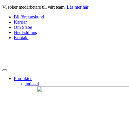
Hoppa
Vi söker medarbetare till vårt team.
Läs mer här
till
Bli företagskund
innehåll
Karriär
Om Stabe
Nedladdning
Kontakt
Produkter
Industri