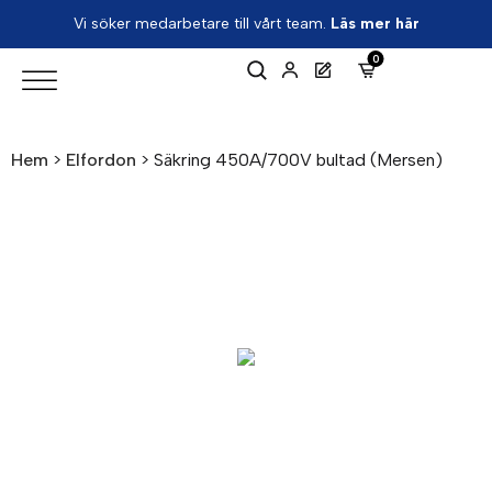
Vi söker medarbetare till vårt team.
Läs mer här
0
Hem
>
Elfordon
>
Säkring 450A/700V bultad (Mersen)