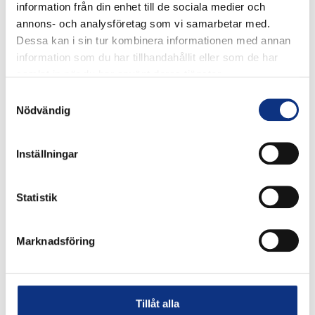
information från din enhet till de sociala medier och
annons- och analysföretag som vi samarbetar med.
Dessa kan i sin tur kombinera informationen med annan
information som du har tillhandahållit eller som de har
samlat in när du har använt deras tjänster.
Stabes nyhetsbrev
Samtyckesval
Nödvändig
Signa upp dig på vår nyhetsbrev.
Inställningar
Statistik
Signa upp
Genom att klicka på “Signa upp” dig bekräftar du
Marknadsföring
att du godkänner våra
integritetspolicy
Tillåt alla