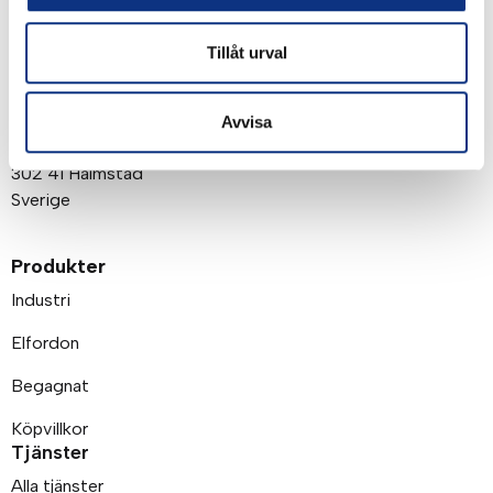
Tillåt urval
Om företaget
Post- och besöksadress
Stabe AB
Avvisa
Karlsrovägen 60
302 41 Halmstad
Sverige
Produkter
Industri
Elfordon
Begagnat
Köpvillkor
Tjänster
Alla tjänster