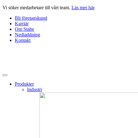
Hoppa
Vi söker medarbetare till vårt team.
Läs mer här
till
Bli företagskund
innehåll
Karriär
Om Stabe
Nedladdning
Kontakt
Produkter
Industri