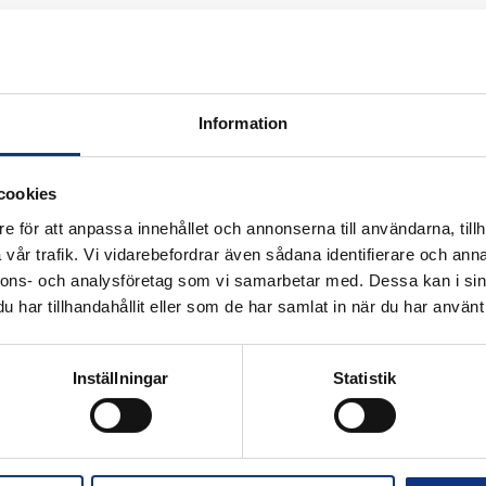
Information
cookies
e för att anpassa innehållet och annonserna till användarna, tillh
vår trafik. Vi vidarebefordrar även sådana identifierare och anna
k för industriautomation. Vi är stolta
nnons- och analysföretag som vi samarbetar med. Dessa kan i sin
r Hannifin och certifierad distributör
har tillhandahållit eller som de har samlat in när du har använt 
Inställningar
Statistik
Alla priser visas i SEK. Stabe innehar