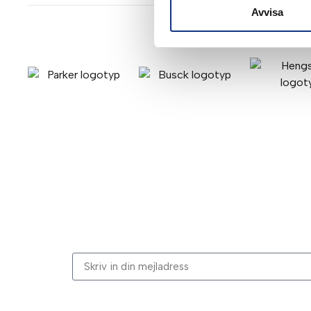
Avvisa
Stabes nyhetsbrev
Signa upp dig på vår nyhetsbrev.
Genom att klicka på “Signa upp” dig bekräftar du a