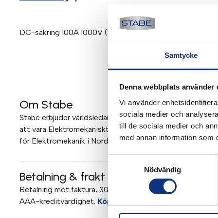
DC-säkring 100A 1000V (Ferraz)
Samtycke
Denna webbplats använder 
Om Stabe
Vi använder enhetsidentifierar
sociala medier och analysera 
Stabe erbjuder världsledande elektromekanik och pneumati
till de sociala medier och a
att vara Elektromekaniskt Teknisk Center (EMTC) för Parke
med annan information som du 
för Elektromekanik i Norden. Mer om Stabe
Samtyckesval
Nödvändig
Betalning & frakt
Betalning mot faktura, 30 dagar. Fraktkostnad tillkommer. 
AAA-kreditvärdighet.
Köpvillkor
.