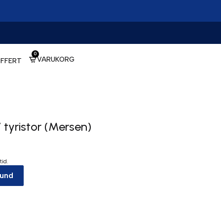
0
VARUKORG
FFERT
tyristor (Mersen)
tid.
kund