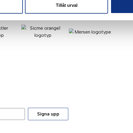
Tillåt urval
Signa upp
tt du godkänner våra
integritetspolicy