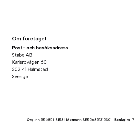
Om företaget
Post- och besöksadress
Stabe AB
Karlsrovägen 60
302 41 Halmstad
Sverige
Org. nr:
556851-3153 |
Momsnr:
SE556851315301 |
Bankgiro:
7