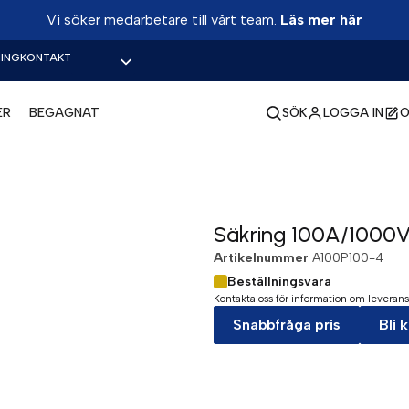
Vi söker medarbetare till vårt team.
Läs mer här
ING
KONTAKT
ER
BEGAGNAT
SÖK
LOGGA IN
O
Säkring 100A/1000V 
Artikelnummer
A100P100-4
Beställningsvara
Kontakta oss för information om leverans
Snabbfråga pris
Bli 