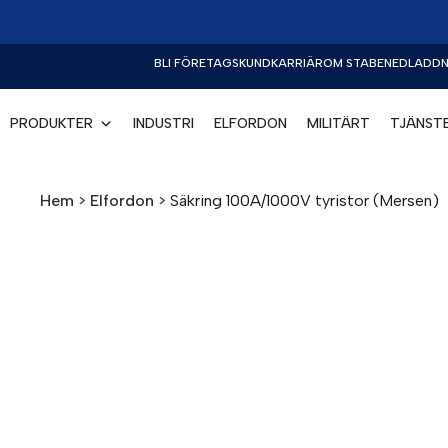
BLI FÖRETAGSKUND
KARRIÄR
OM STABE
NEDLADDN
PRODUKTER
INDUSTRI
ELFORDON
MILITÄRT
TJÄNST
Hem
>
Elfordon
>
Säkring 100A/1000V tyristor (Mersen)