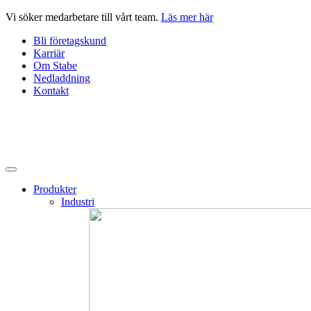
Hoppa
Vi söker medarbetare till vårt team.
Läs mer här
till
Bli företagskund
innehåll
Karriär
Om Stabe
Nedladdning
Kontakt
Produkter
Industri