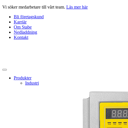
Hoppa
Vi söker medarbetare till vårt team.
Läs mer här
till
Bli företagskund
innehåll
Karriär
Om Stabe
Nedladdning
Kontakt
Produkter
Industri