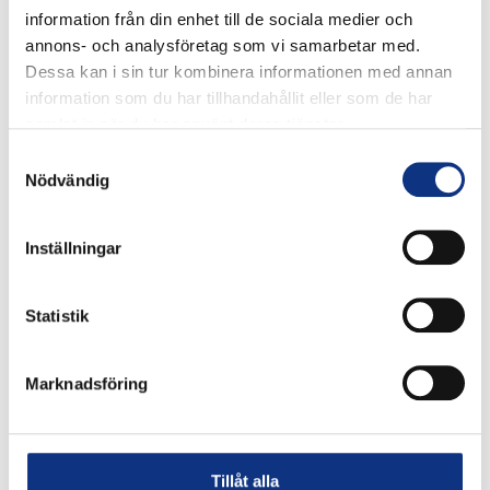
information från din enhet till de sociala medier och
annons- och analysföretag som vi samarbetar med.
Dessa kan i sin tur kombinera informationen med annan
information som du har tillhandahållit eller som de har
samlat in när du har använt deras tjänster.
Samtyckesval
Nödvändig
Stabes nyhetsbrev
Inställningar
Statistik
Signa upp dig på vår nyhetsbrev.
Marknadsföring
Signa upp
Genom att klicka på “Signa upp” dig bekräftar du
Tillåt alla
att du godkänner våra
integritetspolicy