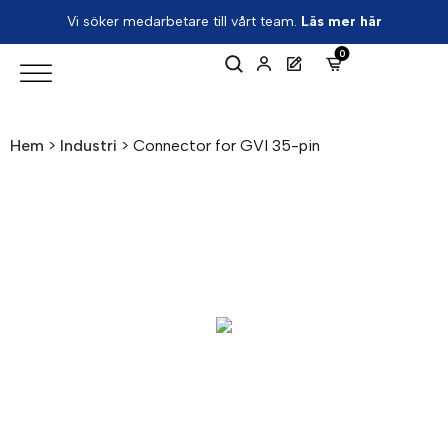
Vi söker medarbetare till vårt team.
Läs mer här
0
Hem
>
Industri
>
Connector for GVI 35-pin