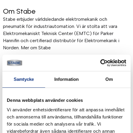
Om Stabe
Stabe erbjuder världsledande elektromekanik och
pneumatik för industriautomation. Vi är stolta att vara
Elektromekaniskt Teknisk Center (EMTC) för Parker
Hannifin och certifierad distributör för Elektromekanik i
Norden. Mer om Stabe
Betalning & frakt
Betalning mot faktura, 30 dagar. Fraktkostnad tillkommer.
Samtycke
Information
Om
Alla priser visas i SEK. Stabe innehar AAA-kreditvärdighet.
Köpvillkor
.
Denna webbplats använder cookies
Vi använder enhetsidentifierare för att anpassa innehållet
och annonserna till användarna, tillhandahålla funktioner
för sociala medier och analysera vår trafik. Vi
vidarebefordrar även sådana identifierare och annan