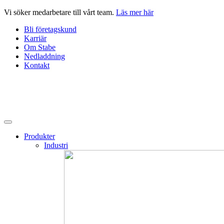
Hoppa
Vi söker medarbetare till vårt team.
Läs mer här
till
Bli företagskund
innehåll
Karriär
Om Stabe
Nedladdning
Kontakt
Produkter
Industri