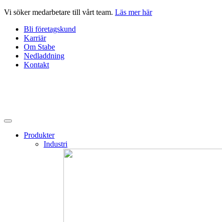
Hoppa
Vi söker medarbetare till vårt team.
Läs mer här
till
Bli företagskund
innehåll
Karriär
Om Stabe
Nedladdning
Kontakt
Produkter
Industri