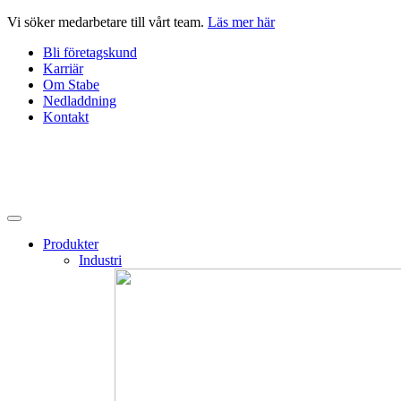
Hoppa
Vi söker medarbetare till vårt team.
Läs mer här
till
Bli företagskund
innehåll
Karriär
Om Stabe
Nedladdning
Kontakt
Produkter
Industri