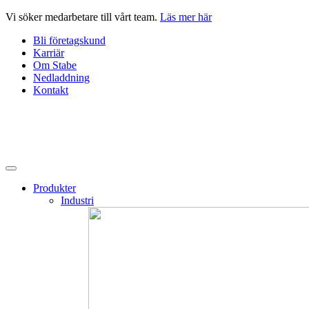
Hoppa
Vi söker medarbetare till vårt team.
Läs mer här
till
Bli företagskund
innehåll
Karriär
Om Stabe
Nedladdning
Kontakt
Produkter
Industri