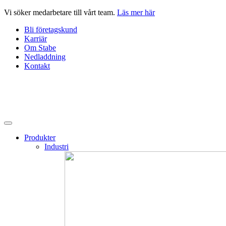
Hoppa
Vi söker medarbetare till vårt team.
Läs mer här
till
Bli företagskund
innehåll
Karriär
Om Stabe
Nedladdning
Kontakt
Produkter
Industri