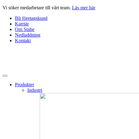
Hoppa
Vi söker medarbetare till vårt team.
Läs mer här
till
Bli företagskund
innehåll
Karriär
Om Stabe
Nedladdning
Kontakt
Produkter
Industri