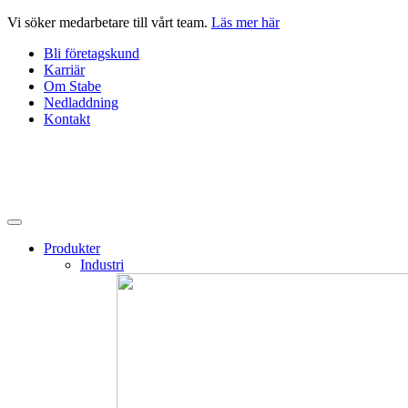
Hoppa
Vi söker medarbetare till vårt team.
Läs mer här
till
Bli företagskund
innehåll
Karriär
Om Stabe
Nedladdning
Kontakt
Produkter
Industri