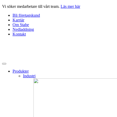
Hoppa
Vi söker medarbetare till vårt team.
Läs mer här
till
Bli företagskund
innehåll
Karriär
Om Stabe
Nedladdning
Kontakt
Produkter
Industri