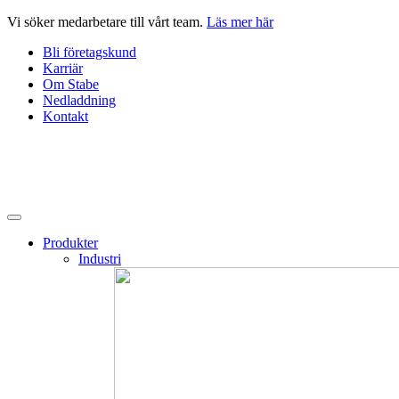
Hoppa
Vi söker medarbetare till vårt team.
Läs mer här
till
Bli företagskund
innehåll
Karriär
Om Stabe
Nedladdning
Kontakt
Produkter
Industri