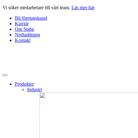
Hoppa
Vi söker medarbetare till vårt team.
Läs mer här
till
Bli företagskund
innehåll
Karriär
Om Stabe
Nedladdning
Kontakt
Produkter
Industri