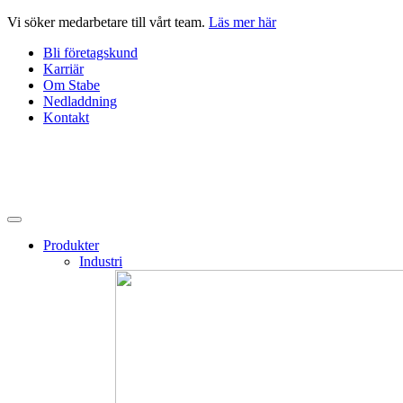
Hoppa
Vi söker medarbetare till vårt team.
Läs mer här
till
Bli företagskund
innehåll
Karriär
Om Stabe
Nedladdning
Kontakt
Produkter
Industri