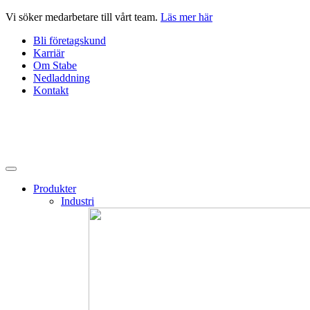
Hoppa
Vi söker medarbetare till vårt team.
Läs mer här
till
Bli företagskund
innehåll
Karriär
Om Stabe
Nedladdning
Kontakt
Produkter
Industri