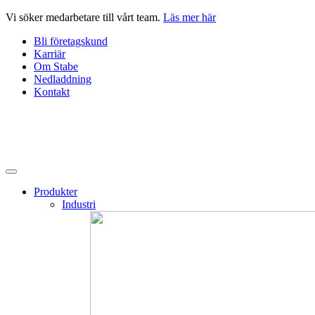
Hoppa
Vi söker medarbetare till vårt team.
Läs mer här
till
Bli företagskund
innehåll
Karriär
Om Stabe
Nedladdning
Kontakt
Produkter
Industri