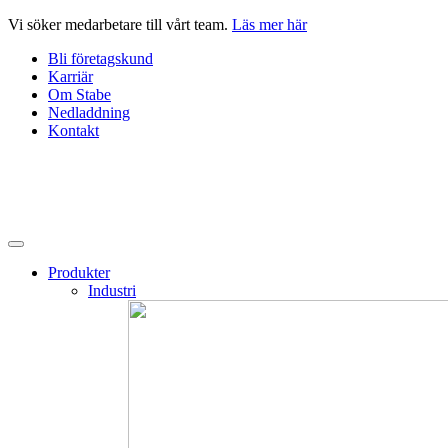
Hoppa
Vi söker medarbetare till vårt team.
Läs mer här
till
Bli företagskund
innehåll
Karriär
Om Stabe
Nedladdning
Kontakt
Produkter
Industri