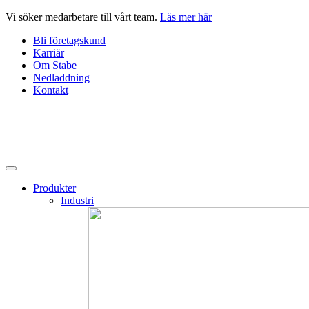
Hoppa
Vi söker medarbetare till vårt team.
Läs mer här
till
Bli företagskund
innehåll
Karriär
Om Stabe
Nedladdning
Kontakt
Produkter
Industri