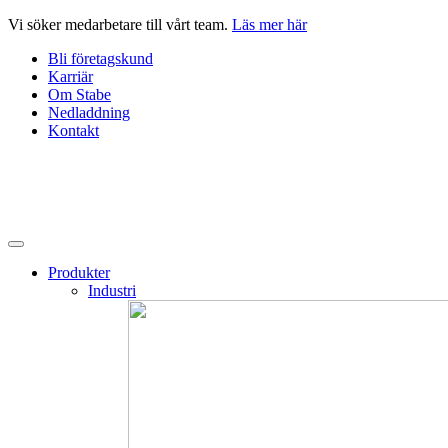
Hoppa
Vi söker medarbetare till vårt team.
Läs mer här
till
Bli företagskund
innehåll
Karriär
Om Stabe
Nedladdning
Kontakt
Produkter
Industri