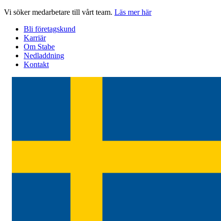
Hoppa
Vi söker medarbetare till vårt team.
Läs mer här
till
Bli företagskund
innehåll
Karriär
Om Stabe
Nedladdning
Kontakt