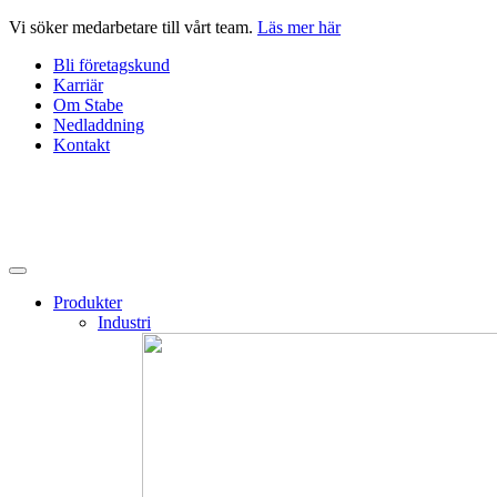
Hoppa
Vi söker medarbetare till vårt team.
Läs mer här
till
Bli företagskund
innehåll
Karriär
Om Stabe
Nedladdning
Kontakt
Produkter
Industri