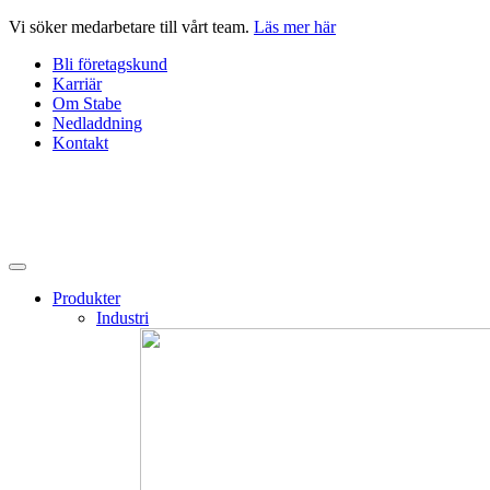
Hoppa
Vi söker medarbetare till vårt team.
Läs mer här
till
Bli företagskund
innehåll
Karriär
Om Stabe
Nedladdning
Kontakt
Produkter
Industri