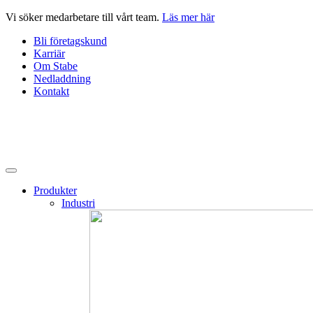
Hoppa
Vi söker medarbetare till vårt team.
Läs mer här
till
Bli företagskund
innehåll
Karriär
Om Stabe
Nedladdning
Kontakt
Produkter
Industri