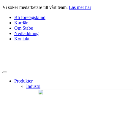
Hoppa
Vi söker medarbetare till vårt team.
Läs mer här
till
Bli företagskund
innehåll
Karriär
Om Stabe
Nedladdning
Kontakt
Produkter
Industri