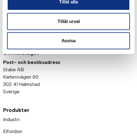
Genom att klicka på “Signa upp” dig bekräftar du
Tillåt alla
att du godkänner våra
integritetspolicy
Tillåt urval
Avvisa
Om företaget
Post- och besöksadress
Stabe AB
Karlsrovägen 60
302 41 Halmstad
Sverige
Produkter
Industri
Elfordon