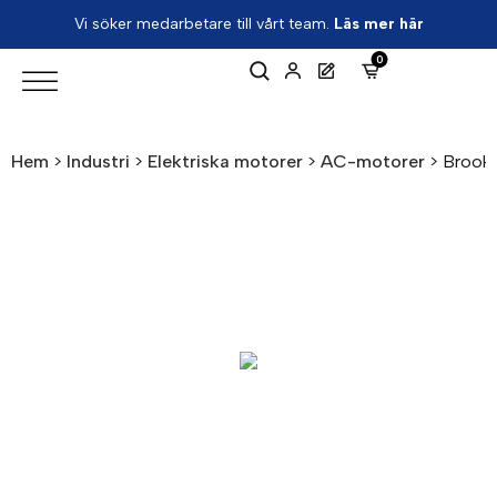
Vi söker medarbetare till vårt team.
Läs mer här
0
Hem
>
Industri
>
Elektriska motorer
>
AC-motorer
>
Brook